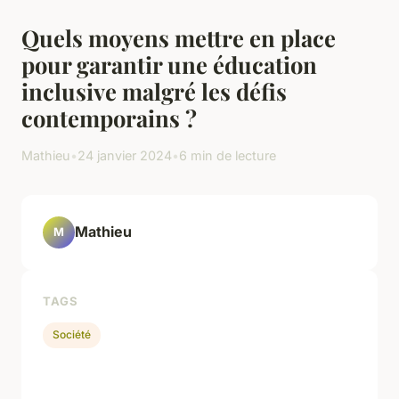
Quels moyens mettre en place
pour garantir une éducation
inclusive malgré les défis
contemporains ?
Mathieu
•
24 janvier 2024
•
6 min de lecture
Mathieu
M
TAGS
Société