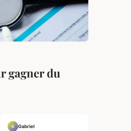
ur gagner du
Gabriel
G