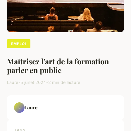
EMPLOI
Maîtrisez l'art de la formation
parler en public
Laure
•
5 juillet 2024
•
2 min de lecture
Laure
L
TAGS