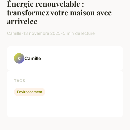
Énergie renouvelable :
transformez votre maison avec
arrivelec
Camille
•
13 novembre 2025
•
5 min de lecture
Camille
C
TAGS
Environnement